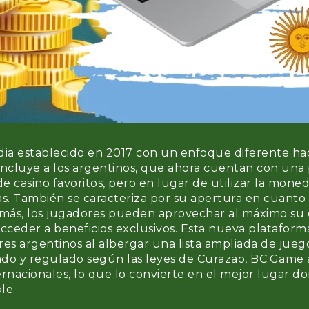
ia establecido en 2017 con un enfoque diferente ha
 incluye a los argentinos, que ahora cuentan con una
 casino favoritos, pero en lugar de utilizar la moneda
as. También se caracteriza por su apertura en cuanto 
más, los jugadores pueden aprovechar al máximo su 
 acceder a beneficios exclusivos. Esta nueva platafor
res argentinos al albergar una lista ampliada de jueg
ado y regulado según las leyes de Curazao, BC.Game 
ernacionales, lo que lo convierte en el mejor lugar 
le.