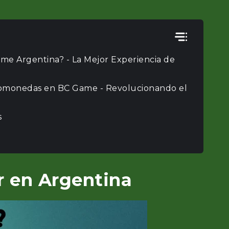
me Argentina? - La Mejor Experiencia de
ptomonedas en BC Game - Revolucionando el
s
r en Argentina