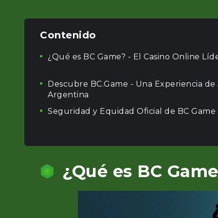
Contenido
¿Qué es BC Game? - El Casino Online Líd
Descubre BC.Game - Una Experiencia de 
Argentina
Seguridad y Equidad Oficial de BC Game
¿Qué es BC Game?