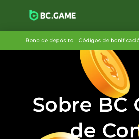
Bono de depósito
Códigos de bonificaci
Sobre BC 
de Con