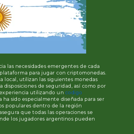
cia las necesidades emergentes de cada
 plataforma para jugar con criptomonedas.
 local, utilizan las siguientes monedas
a disposiciones de seguridad, así como por
experiencia utilizando un
codigo
ma ha sido especialmente diseñada para ser
os populares dentro de la región
asegura que todas las operaciones se
donde los jugadores argentinos pueden