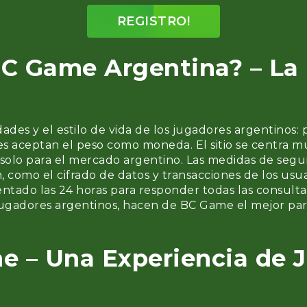
REGISTRO!
BC Game Argentina? – La 
ades y el estilo de vida de los jugadores argentinos:
les aceptan el peso como moneda. El sitio se centra 
 solo para el mercado argentino. Las medidas de se
 como el cifrado de datos y transacciones de los usua
sentado las 24 horas para responder todas las consulta
 jugadores argentinos, hacen de BC Game el mejor pa
 – Una Experiencia de 