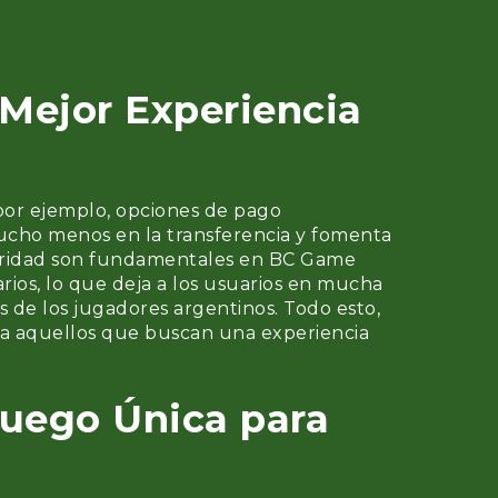
Mejor Experiencia
 por ejemplo, opciones de pago
mucho menos en la transferencia y fomenta
guridad son fundamentales en BC Game
rios, lo que deja a los usuarios en mucha
s de los jugadores argentinos. Todo esto,
ra aquellos que buscan una experiencia
Juego Única para