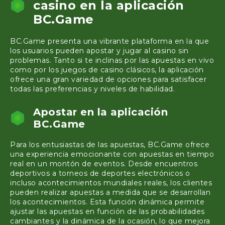
casino en la aplicación
BC.Game
BC.Game presenta una vibrante plataforma en la que
los usuarios pueden apostar y jugar al casino sin
problemas. Tanto si te inclinas por las apuestas en vivo
como por los juegos de casino clásicos, la aplicación
ofrece una gran variedad de opciones para satisfacer
todas las preferencias y niveles de habilidad.
Apostar en la aplicación
BC.Game
Para los entusiastas de las apuestas, BC.Game ofrece
una experiencia emocionante con apuestas en tiempo
real en un montón de eventos. Desde encuentros
deportivos a torneos de deportes electrónicos o
incluso acontecimientos mundiales reales, los clientes
pueden realizar apuestas a medida que se desarrollan
los acontecimientos. Esta función dinámica permite
ajustar las apuestas en función de las probabilidades
cambiantes y la dinámica de la ocasión, lo que mejora