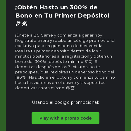
¡Obtén Hasta un 300% de
Bono en Tu Primer Depósito!
🎉💰
¡Únete a BC.Game y comienza a ganar hoy!
Regístrate ahora y recibe un código promocional
exclusivo para un gran bono de bienvenida.
Realiza tu primer depósito dentro de los 7
minutos posteriores a la registración y obtén un
bono del 300% (depósito mínimo $10). Si
depositas después de los 7 minutos, no te
preocupes, igual recibirás un generoso bono del
180%. ¡Haz clic en el botón y comienza tu camino
hacia las victorias en el casino y las apuestas
deportivas ahora mismo! 🎲🏆
Usando el código promocional:
Play with a promo code