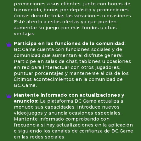
promociones a sus clientes, junto con bonos de
bienvenida, bonos por depósito y promociones
únicas durante todas las vacaciones u ocasiones.
Esté atento a estas ofertas ya que pueden
aumentar su juego con más fondos u otras
ventajas.
Participa en las funciones de la comunidad:
BC.Game cuenta con funciones sociales y de
comunidad que aumentan el disfrute general.
Participe en salas de chat, tablones u ocasiones
en red para interactuar con otros jugadores,
puntuar porcentajes y mantenerse al día de los
últimos acontecimientos en la comunidad de
BC.Game.
Mantente informado con actualizaciones y
anuncios:
La plataforma BC.Game actualiza a
menudo sus capacidades, introduce nuevos
videojuegos y anuncia ocasiones especiales.
Mantente informado comprobando con
frecuencia si hay actualizaciones en la aplicación
o siguiendo los canales de confianza de BC.Game
en las redes sociales.