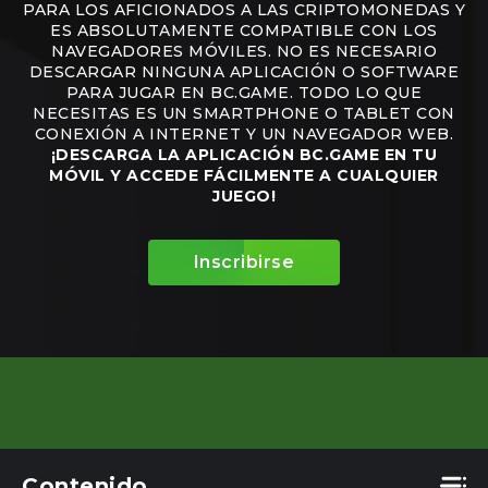
PARA LOS AFICIONADOS A LAS CRIPTOMONEDAS Y
ES ABSOLUTAMENTE COMPATIBLE CON LOS
NAVEGADORES MÓVILES. NO ES NECESARIO
DESCARGAR NINGUNA APLICACIÓN O SOFTWARE
PARA JUGAR EN BC.GAME. TODO LO QUE
NECESITAS ES UN SMARTPHONE O TABLET CON
CONEXIÓN A INTERNET Y UN NAVEGADOR WEB.
¡DESCARGA LA APLICACIÓN BC.GAME EN TU
MÓVIL Y ACCEDE FÁCILMENTE A CUALQUIER
JUEGO!
Inscribirse
Contenido