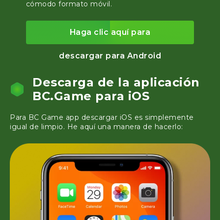
cómodo formato móvil.
Haga clic aquí para
descargar para Android
Descarga de la aplicación
BC.Game para iOS
Para BC Game app descargar iOS es simplemente
igual de limpio. He aquí una manera de hacerlo: