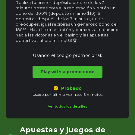
Realiza tu primer depósito dentro de los 7
minutos posteriores a la registración y obtén un
bono del 300% (depósito mínimo $10). Si
depositas después de los 7 minutos, no te
preocupes, igual recibirás un generoso bono del
180%. ¡Haz clic en el botón y comienza tu camino
hacia las victorias en el casino y las apuestas
deportivas ahora mismo! 🎲🏆
Usando el código promocional:
Play with a promo code
Probado
Usado por última vez hace 6 minutos
Ver todos los detalles
Apuestas y juegos de