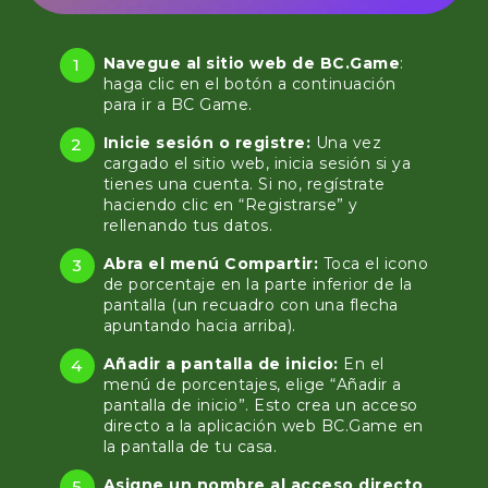
Navegue al sitio web de BC.Game
:
haga clic en el botón a continuación
para ir a BC Game.
Inicie sesión o registre:
Una vez
cargado el sitio web, inicia sesión si ya
tienes una cuenta. Si no, regístrate
haciendo clic en “Registrarse” y
rellenando tus datos.
Abra el menú Compartir:
Toca el icono
de porcentaje en la parte inferior de la
pantalla (un recuadro con una flecha
apuntando hacia arriba).
Añadir a pantalla de inicio:
En el
menú de porcentajes, elige “Añadir a
pantalla de inicio”. Esto crea un acceso
directo a la aplicación web BC.Game en
la pantalla de tu casa.
Asigne un nombre al acceso directo